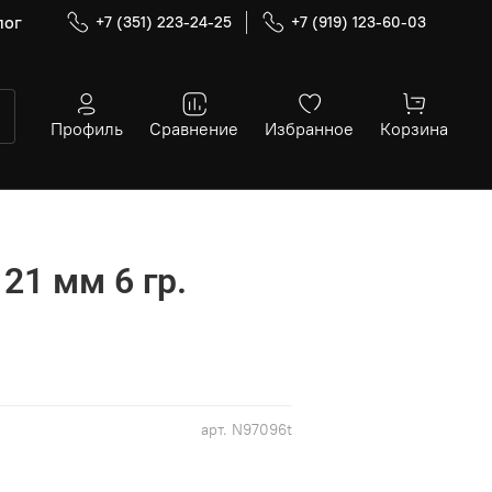
лог
+7 (351) 223-24-25
+7 (919) 123-60-03
Профиль
Сравнение
Избранное
Корзина
 21 мм 6 гр.
арт.
N97096t