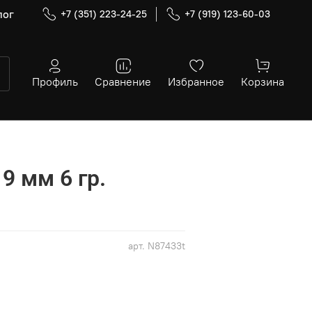
лог
+7 (351) 223-24-25
+7 (919) 123-60-03
Профиль
Сравнение
Избранное
Корзина
 9 мм 6 гр.
арт.
N87433t