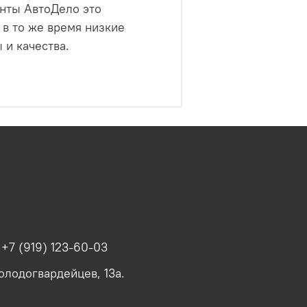
енты АвтоДело это
 в то же время низкие
и качества.
.
+7 (919) 123-60-03
олодогвардейцев, 13а.