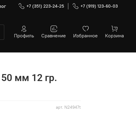
лог
+7 (351) 223-24-25
+7 (919) 123-60-03
Профиль
Сравнение
Избранное
Корзина
 50 мм 12 гр.
арт.
N24947t