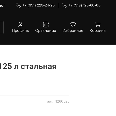
лог
+7 (351) 223-24-25
+7 (919) 123-60-03
Профиль
Сравнение
Избранное
Корзина
125 л стальная
арт.
N26062t