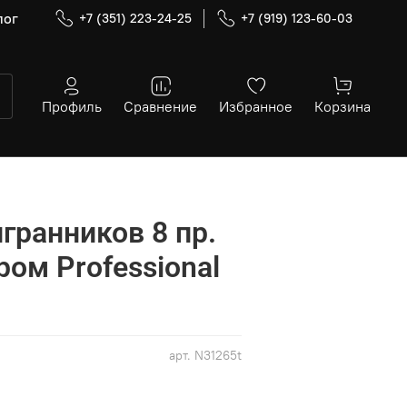
лог
+7 (351) 223-24-25
+7 (919) 123-60-03
Профиль
Сравнение
Избранное
Корзина
гранников 8 пр.
ром Professional
арт.
N31265t