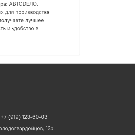
вара: АВТОDЕЛО,
х для производства
 получаете лучшее
ть и удобство в
+7 (919) 123-60-03
олодогвардейцев, 13а.