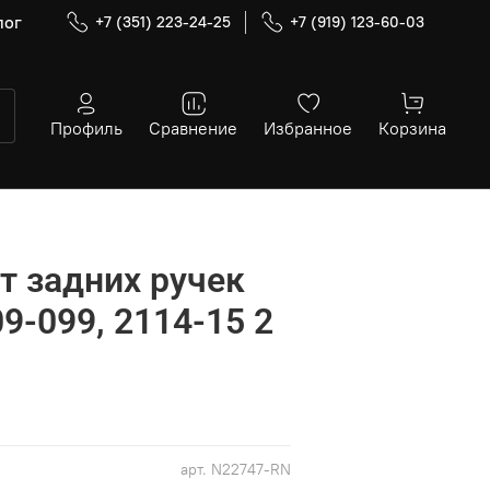
лог
+7 (351) 223-24-25
+7 (919) 123-60-03
Профиль
Сравнение
Избранное
Корзина
 задних ручек
9-099, 2114-15 2
арт.
N22747-RN