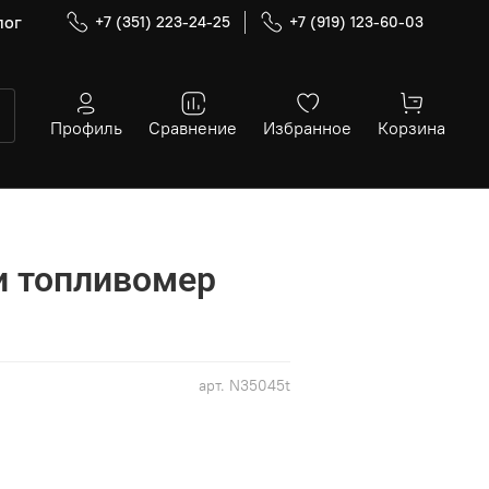
лог
+7 (351) 223-24-25
+7 (919) 123-60-03
Профиль
Сравнение
Избранное
Корзина
и топливомер
арт.
N35045t