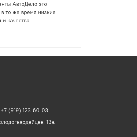
енты АвтоДело это
 в то же время низкие
и качества.
.
+7 (919) 123-60-03
олодогвардейцев, 13а.