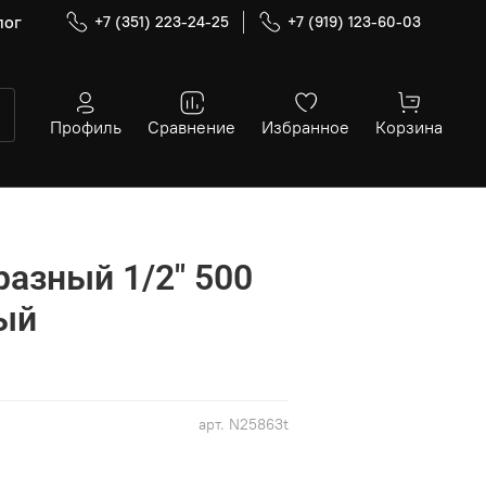
лог
+7 (351) 223-24-25
+7 (919) 123-60-03
Профиль
Сравнение
Избранное
Корзина
разный 1/2" 500
ый
арт.
N25863t