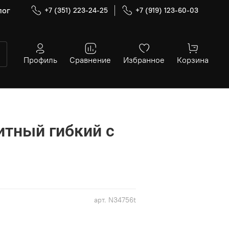
лог
+7 (351) 223-24-25
+7 (919) 123-60-03
Профиль
Сравнение
Избранное
Корзина
итный гибкий с
арт.
N34756t