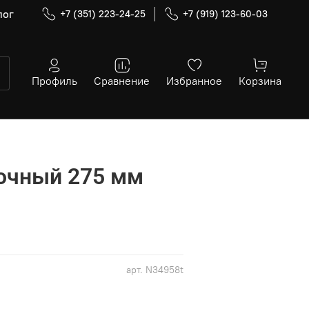
лог
+7 (351) 223-24-25
+7 (919) 123-60-03
Профиль
Сравнение
Избранное
Корзина
очный 275 мм
арт.
N34958t